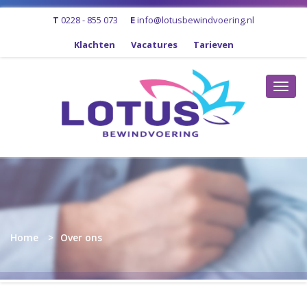
T
0228 - 855 073
E
info@lotusbewindvoering.nl
Klachten
Vacatures
Tarieven
Toggl
navig
Home
Over ons